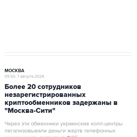
электросетевых объектов и агрокомплексов
Социальная реклама, АНО «Национальные приоритеты».
ИНН 7725383515 Erid: F7NfYUJCUneVdwcydK6A
Аксенов сообщил о четвертом погибшем в
результате атаки ВСУ на Крым
МОСКВА
09:50, 7 августа 2026
Более 20 сотрудников
незарегистрированных
криптообменников задержаны в
"Москва-Сити"
Через эти обменники украинские колл-центры
легализовывали деньги жертв телефонных