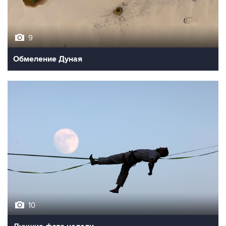
9
Обмеление Дуная
10