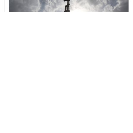
ХРОНИКИ СОБЫТИЙ
❮
❯