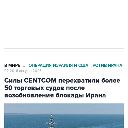
Социальная реклама, АНО «Национальные приоритеты».
ИНН 7725383515 Erid: F7NfYUJCUneVdwcydK6A
Кабмин РФ разрешил до 1 июля 2027 года
импорт, выпуск и обращение бензина Евро 2,
Евро 3, Евро 4
В МИРЕ
ОПЕРАЦИЯ ИЗРАИЛЯ И США ПРОТИВ ИРАНА
→
02:20, 8 августа 2026
Силы CENTCOM перехватили более
50 торговых судов после
возобновления блокады Ирана