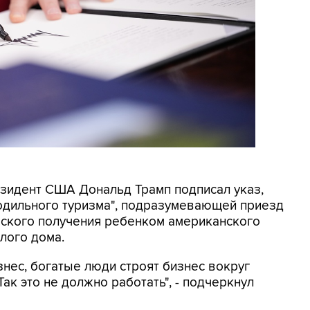
резидент США Дональд Трамп подписал указ,
родильного туризма", подразумевающей приезд
еского получения ребенком американского
лого дома.
знес, богатые люди строят бизнес вокруг
ак это не должно работать", - подчеркнул