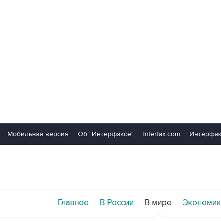
Мобильная версия
Об "Интерфаксе"
Interfax.com
Интерфак
Главное
В России
В мире
Экономик