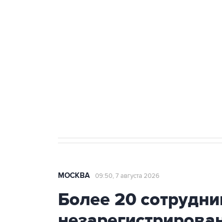
ФСБ сообщила о задержании в 
теракт на объекте Росгвардии
Как российские медицинские т
Социальная реклама, АНО «Национальные приоритеты».
И
Аксенов сообщил о четвертом п
Крым
МОСКВА
09:50, 7 августа 2026
Более 20 сотрудни
незарегистрирова