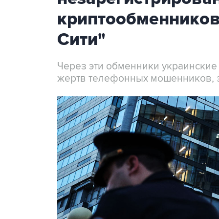
криптообменников
Сити"
Через эти обменники украинские
жертв телефонных мошенников, 