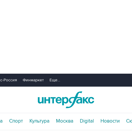
с-Россия
Финмаркет
Еще...
а
Спорт
Культура
Москва
Digital
Новости
С