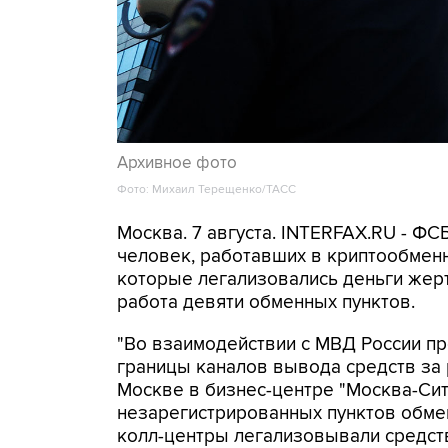
Архивное фото
Фото: Михаил Терещенко/ТАСС
Москва. 7 августа. INTERFAX.RU - Ф
человек, работавших в криптообменн
которые легализовались деньги же
работа девяти обменных пунктов.
"Во взаимодействии с МВД России п
границы каналов вывода средств за
Москве в бизнес-центре "Москва-Си
незарегистрированных пунктов обме
колл-центры легализовывали средств