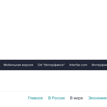
Мобильная версия
Об "Интерфаксе"
Interfax.com
Интерфак
Главное
В России
В мире
Экономик