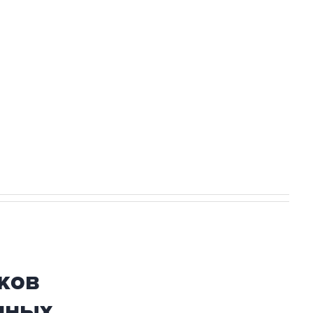
Приморье подростков, готовивших
ехнологии выходят на мировые рынки
НН 7725383515 Erid: F7NfYUJCUneVdTRF8PRs
огибшем в результате атаки ВСУ на
ков
нных