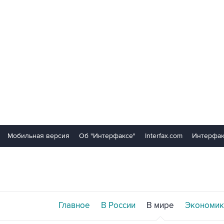
Мобильная версия
Об "Интерфаксе"
Interfax.com
Интерфак
Главное
В России
В мире
Экономик