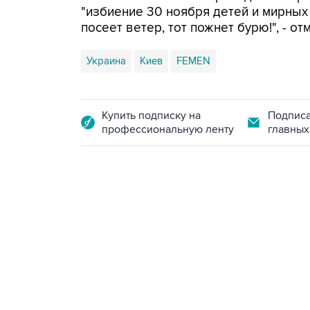
"избиение 30 ноября детей и мирных 
посеет ветер, тот пожнет бурю!", - о
Украина
Киев
FEMEN
Купить подписку на
Подписа
профессиональную ленту
главных
21:05, 5 августа 2026