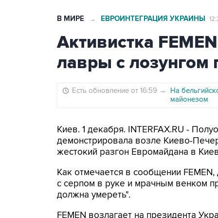
В МИРЕ
ЕВРОИНТЕГРАЦИЯ УКРАИНЫ
→
12:
Активистка FEMEN
лавры с лозунгом 
Есть обновление от 16:59
→
На бельгийск
майонезом
Киев. 1 декабря. INTERFAX.RU - Пол
демонстрировала возле Киево-Печер
жестокий разгон Евромайдана в Киев
Как отмечается в сообщении FEMEN, 
с серпом в руке и мрачным венком пр
должна умереть".
FEMEN возлагает на президента Укра