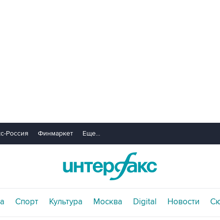
с-Россия
Финмаркет
Еще...
а
Спорт
Культура
Москва
Digital
Новости
С