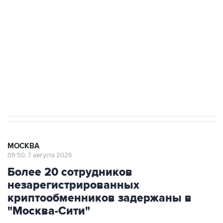
Как российские медицинские технологии
выходят на мировые рынки
Социальная реклама, АНО «Национальные приоритеты».
ИНН 7725383515 Erid: F7NfYUJCUneVdTRF8PRs
Аксенов сообщил о четвертом погибшем в
результате атаки ВСУ на Крым
МОСКВА
09:50, 7 августа 2026
Более 20 сотрудников
незарегистрированных
криптообменников задержаны в
"Москва-Сити"