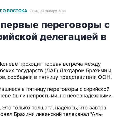
ГО ВОСТОКА
19:56, 24 января 2014
 первые переговоры с
рийской делегацией в
 Женеве проходит первая встреча между
ских государств (ЛАГ) Лахдаром Брахими и
ов, сообщили в пятницу представители ООН.
ившиеся в пятницу переговоры с сирийской
неве были непростыми, но небезнадежными.
 Это только полшага, надеюсь, что завтра
ровал Брахими ливанский телеканал "Аль-