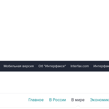
Мобильная версия
Об "Интерфаксе"
Interfax.com
Интерфак
Главное
В России
В мире
Экономик