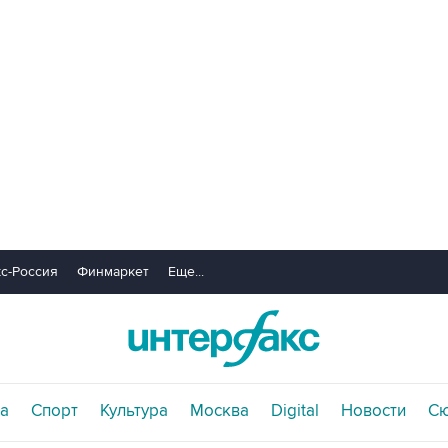
с-Россия
Финмаркет
Еще...
а
Спорт
Культура
Москва
Digital
Новости
С