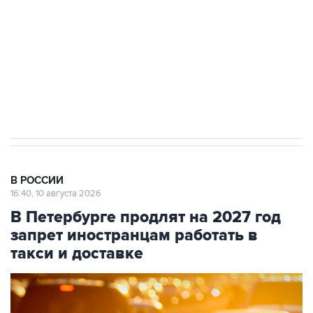
электросетевых объектов и агрокомплексов
Социальная реклама, АНО «Национальные приоритеты».
ИНН 7725383515 Erid: F7NfYUJCUneVdwcydK6A
Путин вывел "Шереметьево" из
стратегического списка с целью снять
препятствие для приватизации
В РОССИИ
16:40, 10 августа 2026
В Петербурге продлят на 2027 год
запрет иностранцам работать в
такси и доставке