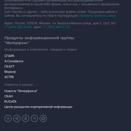
пользования и не подлежит дальнейшему воспроизведению и/или
распространению в какой-либо форме, иначе как с письменного разрешения
Интерфакса.
Сайт Interfax.ru (далее – сайт) использует файлы cookie. Продолжая работу с
сайтом, Вы соглашаетесь на сбор и последующую
обработку файлов cookie
.
Адрес: Россия, 127006, Москва, 1-я Тверская-Ямская улица, дом 2, стр.1, тел.:
+7 (499) 250-98-40
, факс:
+7 (499) 250-97-27
Продукты информационной группы
"Интерфакс"
Информация о компаниях, товарах и людях
СПАРК
X-Compliance
СКАУТ
Маркер
АСТРА
Новости и рынки
Новости "Интерфакса"
СКАН
RUDATA
Центр раскрытия корпоративной информации