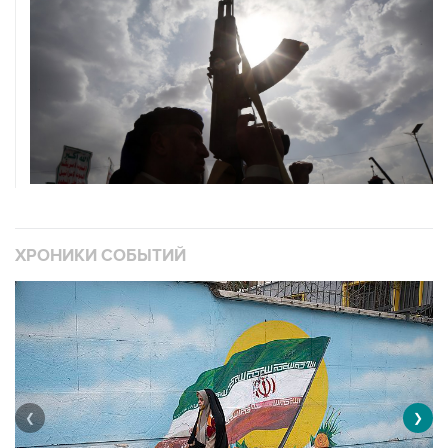
ХРОНИКИ СОБЫТИЙ
❮
❯