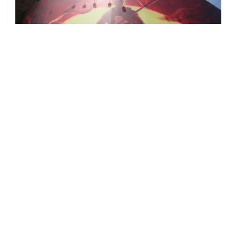
07 августа, 01:09
Трамп заявил, что ракеты Patriot нужны не только
Украине, но и самим США
07 августа, 01:03
Президент США заявил о прогрессе в украинском
урегулировании
ХРОНИКИ СОБЫТИЙ