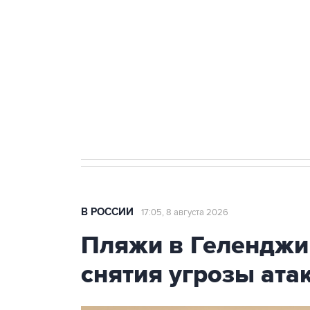
Беспилотные технологии и ИИ н
агрокомплексов
Социальная реклама, АНО «Национальные приоритеты».
И
Кабмин РФ разрешил до 1 июля 
бензина Евро 2, Евро 3, Евро 4
В РОССИИ
17:05, 8 августа 2026
Пляжи в Геленджи
снятия угрозы ат