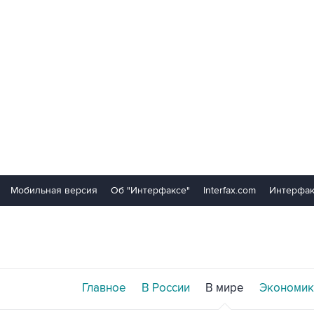
Мобильная версия
Об "Интерфаксе"
Interfax.com
Интерфак
Главное
В России
В мире
Экономик