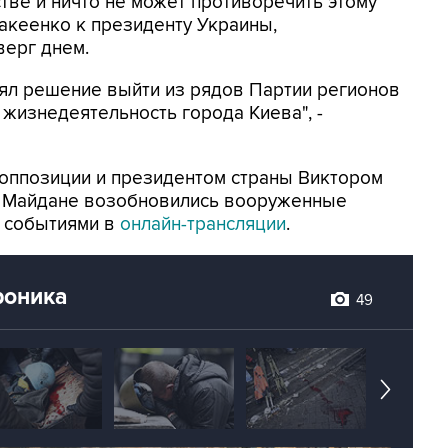
ве и ничто не может противоречить этому
Макеенко к президенту Украины,
верг днем.
нял решение выйти из рядов Партии регионов
 жизнедеятельность города Киева", -
оппозиции и президентом страны Виктором
а Майдане возобновились вооруженные
а событиями в
онлайн-трансляции
.
роника
49