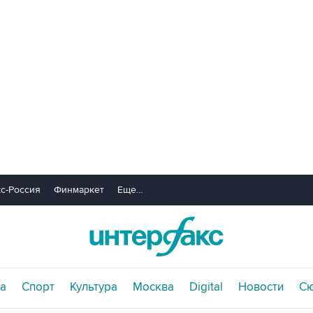
с-Россия
Финмаркет
Еще...
а
Спорт
Культура
Москва
Digital
Новости
С