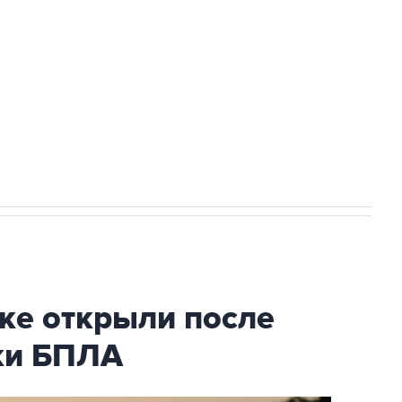
а службе у электросетевых объектов и
НН 7725383515 Erid: F7NfYUJCUneVdwcydK6A
2027 года импорт, выпуск и обращение
ке открыли после
аки БПЛА