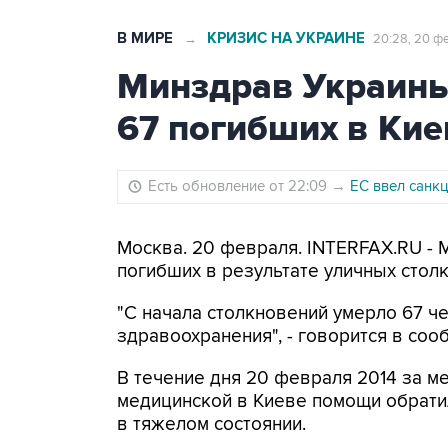
В МИРЕ
КРИЗИС НА УКРАИНЕ
→
20:28, 20 ф
Минздрав Украины
67 погибших в Кие
Есть обновление от 22:09
→
ЕС ввел санк
Москва. 20 февраля. INTERFAX.RU -
погибших в результате уличных столк
"С начала столкновений умерло 67 чел
здравоохранения", - говорится в со
В течение дня 20 февраля 2014 за м
медицинской в Киеве помощи обратил
в тяжелом состоянии.