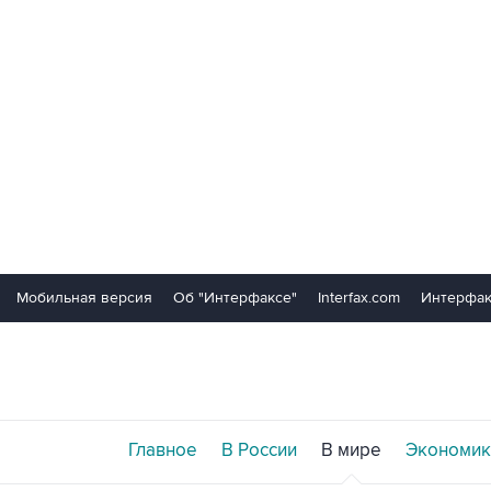
Мобильная версия
Об "Интерфаксе"
Interfax.com
Интерфак
Главное
В России
В мире
Экономик