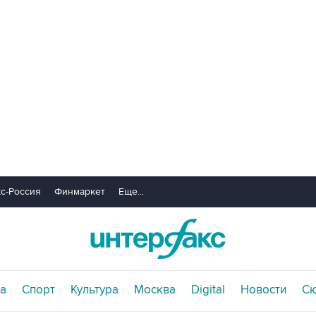
с-Россия
Финмаркет
Еще...
а
Спорт
Культура
Москва
Digital
Новости
С