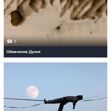
9
Обмеление Дуная