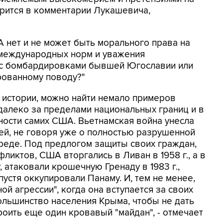
ворится в комментарии Лукашевича,
 нет и не может быть морального права на
 международных норм и уважения
ь с бомбардировками бывшей Югославии или
рованному поводу?"
й истории, можно найти немало примеров
далеко за пределами национальных границ и в
ности самих США. Вьетнамская война унесла
ей, не говоря уже о полностью разрушенной
реде. Под предлогом защиты своих граждан,
ликтов, США вторгались в Ливан в 1958 г., а в
, атаковали крошечную Гренаду в 1983 г.,
спустя оккупировали Панаму. И, тем не менее,
й агрессии", когда она вступается за своих
ольшинство населения Крыма, чтобы не дать
роить еще один кровавый "майдан", - отмечает