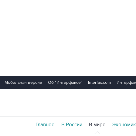
Мобильная версия
Об "Интерфаксе"
Interfax.com
Интерфак
Главное
В России
В мире
Экономик