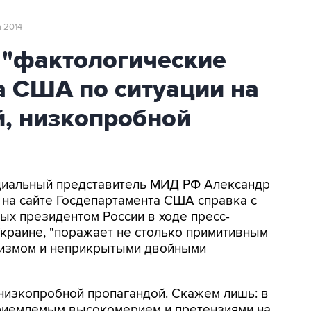
а 2014
"фактологические
а США по ситуации на
й, низкопробной
ициальный представитель МИД РФ Александр
 на сайте Госдепартамента США справка с
х президентом России в ходе пресс-
Украине, "поражает не столько примитивным
низмом и неприкрытыми двойными
 низкопробной пропагандой. Скажем лишь: в
риемлемым высокомерием и претензиями на