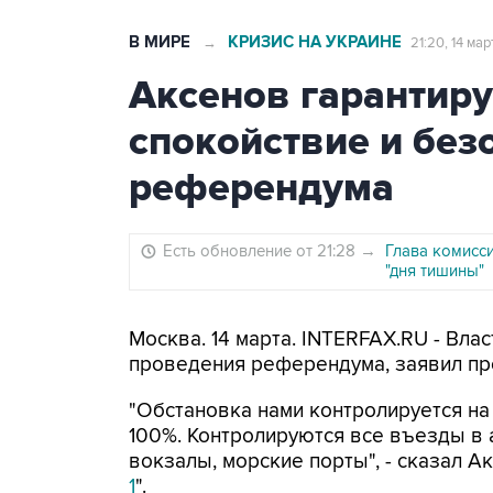
В МИРЕ
КРИЗИС НА УКРАИНЕ
→
21:20, 14 мар
Аксенов гарантир
спокойствие и без
референдума
Есть обновление от 21:28
→
Глава комисс
"дня тишины"
Москва. 14 марта. INTERFAX.RU - Вла
проведения референдума, заявил пр
"Обстановка нами контролируется на
100%. Контролируются все въезды в
вокзалы, морские порты", - сказал А
1
".