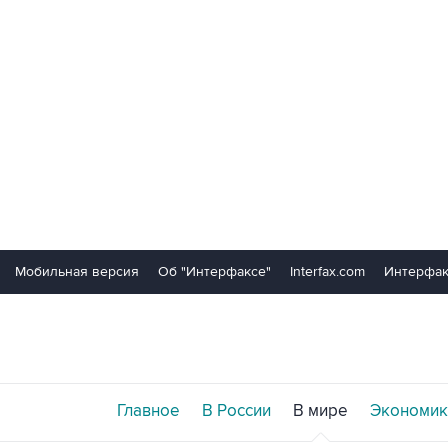
Мобильная версия
Об "Интерфаксе"
Interfax.com
Интерфак
Главное
В России
В мире
Экономик