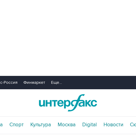
с-Россия
Финмаркет
Еще...
а
Спорт
Культура
Москва
Digital
Новости
С