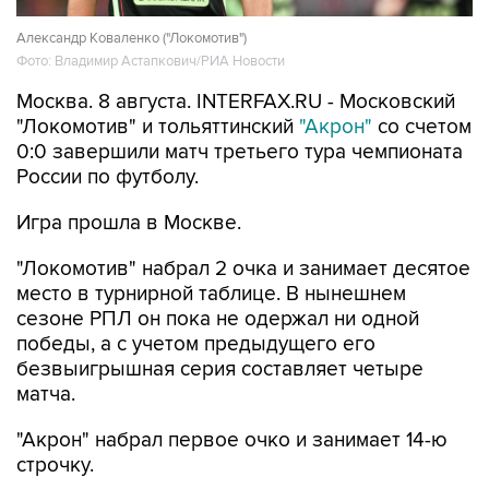
Александр Коваленко ("Локомотив")
Фото: Владимир Астапкович/РИА Новости
Москва. 8 августа. INTERFAX.RU - Московский
"Локомотив" и тольяттинский
"Акрон"
со счетом
0:0 завершили матч третьего тура чемпионата
России по футболу.
Игра прошла в Москве.
"Локомотив" набрал 2 очка и занимает десятое
место в турнирной таблице. В нынешнем
сезоне РПЛ он пока не одержал ни одной
победы, а с учетом предыдущего его
безвыигрышная серия составляет четыре
матча.
"Акрон" набрал первое очко и занимает 14-ю
строчку.