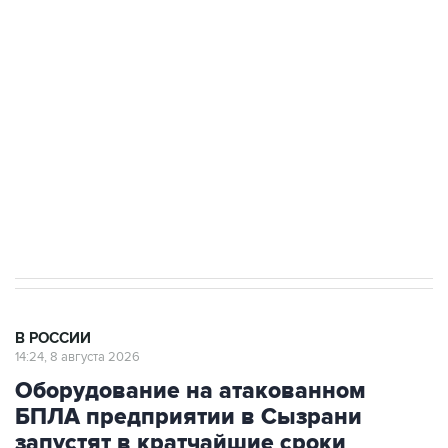
стратегического списка с целью снять
препятствие для приватизации
Беспилотные технологии и ИИ на службе у
электросетевых объектов и агрокомплексов
Социальная реклама, АНО «Национальные приоритеты».
ИНН 7725383515 Erid: F7NfYUJCUneVdwcydK6A
Очаги возгорания на объекте Wildberries в
Свердловской области локализованы
В РОССИИ
14:24, 8 августа 2026
Оборудование на атакованном
БПЛА предприятии в Сызрани
запустят в кратчайшие сроки