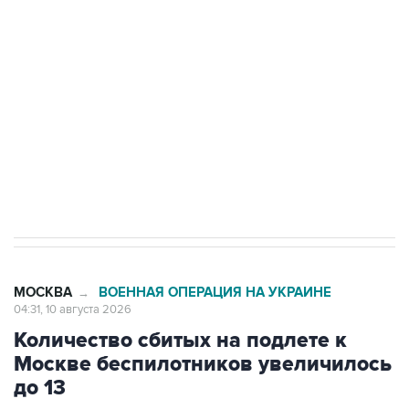
Беспилотные технологии и ИИ на службе у
электросетевых объектов и агрокомплексов
Социальная реклама, АНО «Национальные приоритеты».
ИНН 7725383515 Erid: F7NfYUJCUneVdwcydK6A
Путин вывел "Шереметьево" из
стратегического списка с целью снять
препятствие для приватизации
МОСКВА
ВОЕННАЯ ОПЕРАЦИЯ НА УКРАИНЕ
→
04:31, 10 августа 2026
Количество сбитых на подлете к
Москве беспилотников увеличилось
до 13