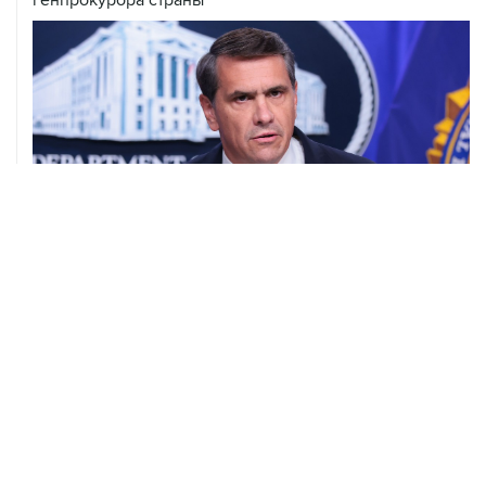
08 августа, 11:53
Хуситы заявили, что действуют против Саудовской
Аравии для снятия блокады с Йемена
08 августа, 11:04
Тайфун "Долфин" достиг юга Японии, пострадали пять
человек
08 августа, 10:30