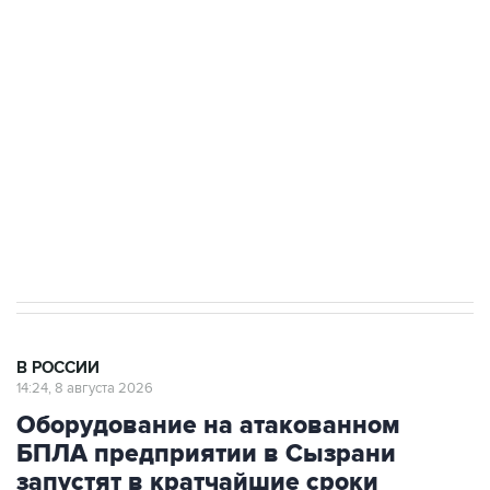
Росгвардии
Беспилотные технологии и ИИ на службе у
электросетевых объектов и агрокомплексов
Социальная реклама, АНО «Национальные приоритеты».
ИНН 7725383515 Erid: F7NfYUJCUneVdwcydK6A
Кабмин РФ разрешил до 1 июля 2027 года
импорт, выпуск и обращение бензина Евро 2,
Евро 3, Евро 4
В РОССИИ
14:24, 8 августа 2026
Оборудование на атакованном
БПЛА предприятии в Сызрани
запустят в кратчайшие сроки