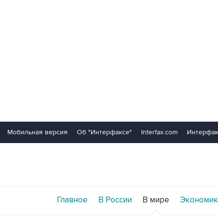
Мобильная версия
Об "Интерфаксе"
Interfax.com
Интерфак
Главное
В России
В мире
Экономик