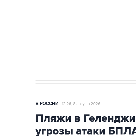
Беспилотные технологии и ИИ н
агрокомплексов
Социальная реклама, АНО «Национальные приоритеты».
И
Кабмин РФ разрешил до 1 июля 
бензина Евро 2, Евро 3, Евро 4
В РОССИИ
12:26, 8 августа 2026
Пляжи в Геленджи
угрозы атаки БПЛ