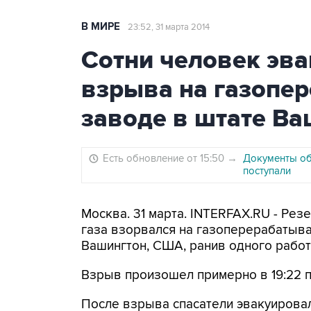
В МИРЕ
23:52, 31 марта 2014
Сотни человек эв
взрыва на газоп
заводе в штате Ва
Есть обновление от 15:50
→
Документы об 
поступали
Москва. 31 марта. INTERFAX.RU - Ре
газа взорвался на газоперерабатываю
Вашингтон, США, ранив одного работн
Взрыв произошел примерно в 19:22 
После взрыва спасатели эвакуирова