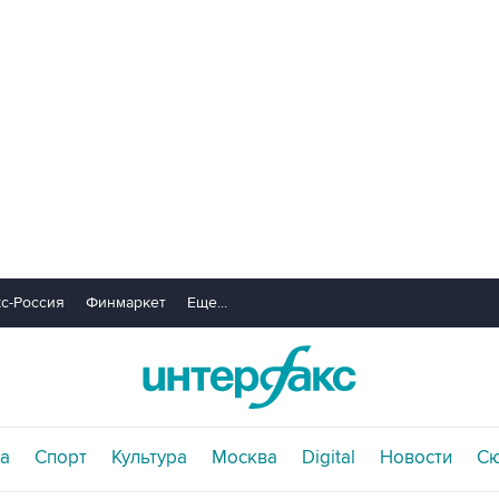
с-Россия
Финмаркет
Еще...
а
Спорт
Культура
Москва
Digital
Новости
С