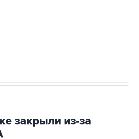
а службе у электросетевых объектов и
НН 7725383515 Erid: F7NfYUJCUneVdwcydK6A
2027 года импорт, выпуск и обращение
ке закрыли из-за
А