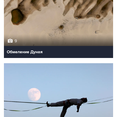
9
Обмеление Дуная