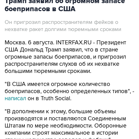
Трамп заявил об огромном запасе
боеприпасов в США
Он пригрозил распространителям фейков о
нехватке ракет долгими тюремными сроками
Москва. 6 августа. INTERFAX.RU - Президент
США Дональд Трамп заявил, что в стране
огромные запасы боеприпасов, и пригрозил
распространителям слухов об их нехватке
большими тюремными сроками.
"В США имеется огромное количество
боеприпасов, особенно определенных типов", -
написал
он в Truth Social.
"В дополнении к этому, большие объемы
производятся и поставляются Соединенным
Штатам по мере необходимости. Оборонные
компании строят максимальное в истории