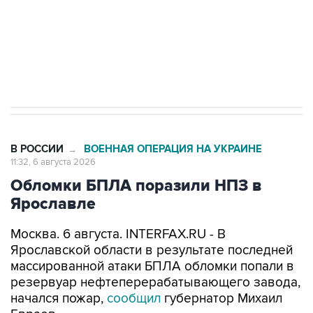
Социальная реклама, АНО «Национальные приоритеты».
ИНН 7725383515 Erid: F7NfYUJCUneVdTRF8PRs
Трамп заявил, что переговоры с Ираном
начнутся в понедельник
В РОССИИ
ВОЕННАЯ ОПЕРАЦИЯ НА УКРАИНЕ
→
11:32, 6 августа 2026
Обломки БПЛА поразили НПЗ в
Ярославле
Москва. 6 августа. INTERFAX.RU - В
Ярославской области в результате последней
массированной атаки БПЛА обломки попали в
резервуар нефтеперерабатывающего завода,
начался пожар,
сообщил
губернатор Михаил