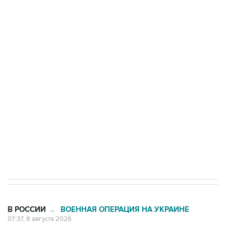
ФСБ сообщила о задержании в Приморье
подростков, готовивших теракт на объекте
Росгвардии
Беспилотные технологии и ИИ на службе у
электросетевых объектов и агрокомплексов
Социальная реклама, АНО «Национальные приоритеты».
ИНН 7725383515 Erid: F7NfYUJCUneVdwcydK6A
Кабмин РФ разрешил до 1 июля 2027 года
импорт, выпуск и обращение бензина Евро 2,
Евро 3, Евро 4
В РОССИИ
ВОЕННАЯ ОПЕРАЦИЯ НА УКРАИНЕ
→
07:37, 8 августа 2026