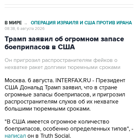
В МИРЕ
ОПЕРАЦИЯ ИЗРАИЛЯ И США ПРОТИВ ИРАНА
→
08:38, 6 августа 2026
Трамп заявил об огромном запасе
боеприпасов в США
Он пригрозил распространителям фейков о
нехватке ракет долгими тюремными сроками
Москва. 6 августа. INTERFAX.RU - Президент
США Дональд Трамп заявил, что в стране
огромные запасы боеприпасов, и пригрозил
распространителям слухов об их нехватке
большими тюремными сроками.
"В США имеется огромное количество
боеприпасов, особенно определенных типов", -
написал
он в Truth Social.