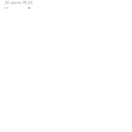
30 июля 18:26
Новак и Орешкин поручили подготовить
меры поддержки бизнеса, пострадавшего от
атак на "РВБ"