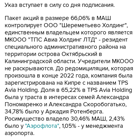
Указ вступает в силу со дня подписания.
Пакет акций в размере 66,06% в МАШ
контролирует ООО "Шереметьево Холдинг",
единственным владельцем которого является
МКООО "ТПС Авиа Холдинг ЛТД" - резидент
специального административного района на
территории острова Октябрьский в
Калининградской области. Учредители МКООО
не раскрываются. До редомициляции, которая
произошла в конце 2022 года, компания была
зарегистрирована на Кипре с названием TPS
Avia Holding. Доля в 65,22% в TPS Avia Holding
была у траста в интересах семей Александра
Пономаренко и Александра Скоробогатько,
34,78% было у Аркадия Ротенберга.
Росимущество владело 30,46% МАШ, 2,43%
было у
"Аэрофлота"
, 1,05% - у менеджмента
аэропорта.