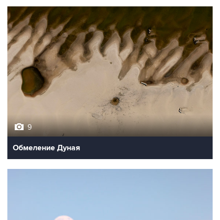
9
Обмеление Дуная