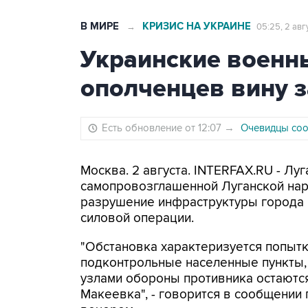
В МИРЕ
КРИЗИС НА УКРАИНЕ
→
05:25, 2 авг
Украинские военн
ополченцев вину з
Есть обновление от 12:07
→
Очевидцы соо
Москва. 2 августа. INTERFAX.RU - Л
самопровозглашенной Луганской нар
разрушение инфраструктуры города 
силовой операции.
"Обстановка характеризуется попытк
подконтрольные населенные пункты, 
узлами обороны противника остаются
Макеевка", - говорится в сообщении 