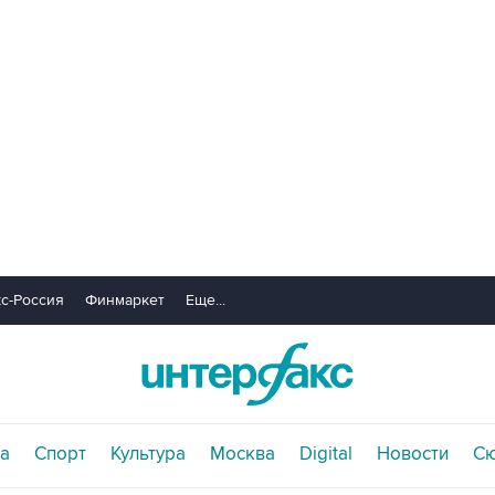
с-Россия
Финмаркет
Еще...
а
Спорт
Культура
Москва
Digital
Новости
С