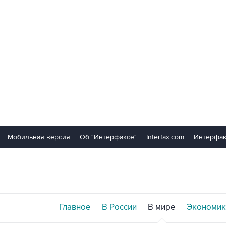
Мобильная версия
Об "Интерфаксе"
Interfax.com
Интерфак
Главное
В России
В мире
Экономик