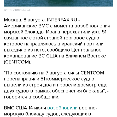
Москва. 8 августа. INTERFAX.RU -
Американские ВМС с момента возобновления
морской блокады Ирана перехватили уже 51
связанное с этой страной торговое судно,
которое направлялось в иранский порт или
выходило из него, сообщило Центральное
командование ВС США на Ближнем Востоке
(CENTCOM).
"По состоянию на 7 августа силы CENTCOM
перенаправили 51 коммерческое судно,
вывели из строя два и провели досмотр еще
двух судов в рамках обеспечения блокады", -
говорится в сообщении.
ВМС США 14 июля
возобновили
военно-
морскую блокаду судов, следующих в
иранские порты и прибрежные районы или из
них. Прежний режим действовал с 13 апреля по