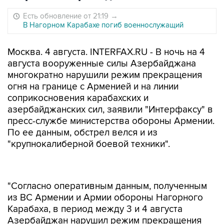
Есть обновление от 21:19
→
В Нагорном Карабахе погиб военнослужащий
Москва. 4 августа. INTERFAX.RU - В ночь на 4
августа вооруженные силы Азербайджана
многократно нарушили режим прекращения
огня на границе с Арменией и на линии
соприкосновения карабахских и
азербайджанских сил, заявили "Интерфаксу" в
пресс-службе министерства обороны Армении.
По ее данным, обстрел велся и из
"крупнокалиберной боевой техники".
"Согласно оперативным данным, полученным
из ВС Армении и Армии обороны Нагорного
Карабаха, в период между 3 и 4 августа
Азербайджан нарушил режим прекращения
огня 859 раза, из которых 830 раз - на
карабахском отрезке. В сторону армянских