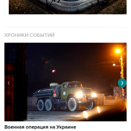
ХРОНИКИ СОБЫТИЙ
❮
❯
Военная операция на Украине
О
11010 материалов
3