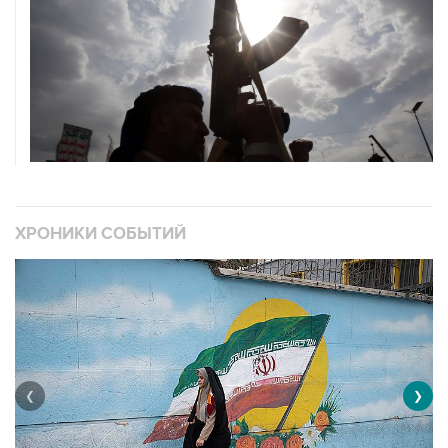
ХРОНИКИ СОБЫТИЙ
❮
❯