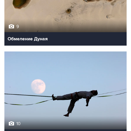
9
Обмеление Дуная
10