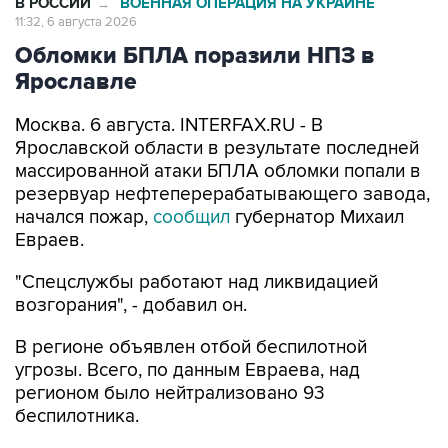
В РОССИИ
ВОЕННАЯ ОПЕРАЦИЯ НА УКРАИНЕ
→
11:32, 6 августа 2026
Обломки БПЛА поразили НПЗ в
Ярославле
Москва. 6 августа. INTERFAX.RU - В
Ярославской области в результате последней
массированной атаки БПЛА обломки попали в
резервуар нефтеперерабатывающего завода,
начался пожар,
сообщил
губернатор Михаил
Евраев.
"Спецслужбы работают над ликвидацией
возгорания", - добавил он.
В регионе объявлен отбой беспилотной
угрозы. Всего, по данным Евраева, над
регионом было нейтрализовано 93
беспилотника.