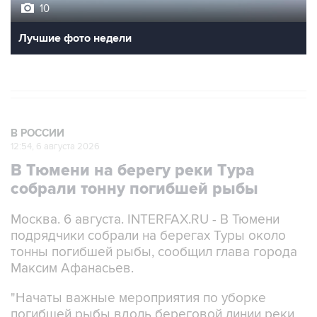
10
Лучшие фото недели
В РОССИИ
12:54, 6 августа 2026
В Тюмени на берегу реки Тура
собрали тонну погибшей рыбы
Москва. 6 августа. INTERFAX.RU - В Тюмени
подрядчики собрали на берегах Туры около
тонны погибшей рыбы, сообщил глава города
Максим Афанасьев.
"Начаты важные мероприятия по уборке
погибшей рыбы вдоль береговой линии реки