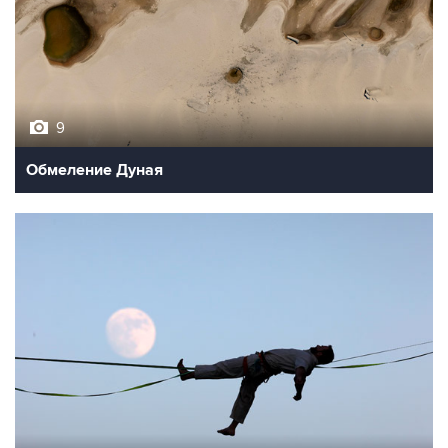
9
Обмеление Дуная