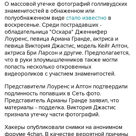
полуобнаженном виде
стало известно
в
воскресенье. Среди пострадавших -
обладательница "Оскара" Дженнифер
Лоуренс, певица Ариана Гранде, актриса и
певица Виктория Джастис, модель Кейт Аптон,
актриса Бри Ларсон и другие. Предполагается,
что в руки злоумышленников также могли
попасть несколько откровенных
видеороликов с участием знаменитостей.
Представители Лоуренс и Аптон подтвердили
подлинность попавших в Сеть фото.
Представитель Арианы Гранде заявил, что
материалы - подделка. Виктория Джастис
признала утечку части фотографий.
Хакеры опубликовали снимки на анонимном
форуме 4chan. В качестве вероятной причины
утечки называли взлом сервиса iCloud и Find
my iPhone.