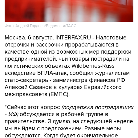
Фото: Андрей Гордеев/Ведомости/ТАСС
Москва. 6 августа. INTERFAX.RU - Налоговые
отсрочки и рассрочки прорабатываются в
качестве одной из возможных мер поддержки
предпринимателей, чьи товары пострадали на
логистических объектах Wildberries-Russ
вследствие БПЛА-атак, сообщил журналистам
статс-секретарь - замминистра финансов РФ
Алексей Сазанов в кулуарах Евразийского
межправсовета (ЕМПС).
"Сейчас этот вопрос
(поддержка пострадавших
- ИФ)
обсуждается в рабочей группе в
правительстве. Я думаю, на следующей неделе
мы выйдем с предложением. Разные меры
обсуждаются. Когда будет окончательное
решение, тогда об этом будет объявлено. (...) В
том числе, обсуждаются отсрочки, рассрочки