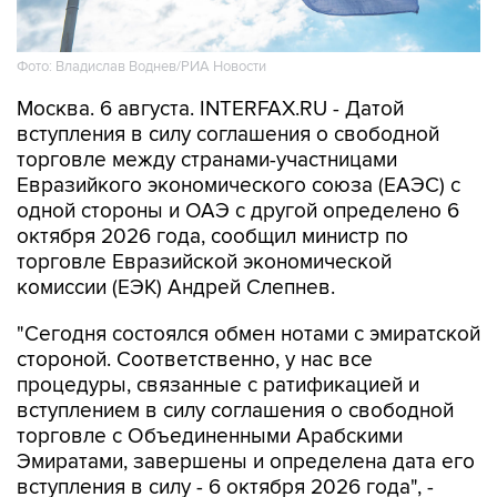
Фото: Владислав Воднев/РИА Новости
Москва. 6 августа. INTERFAX.RU - Датой
вступления в силу соглашения о свободной
торговле между странами-участницами
Евразийкого экономического союза (ЕАЭС) с
одной стороны и ОАЭ с другой определено 6
октября 2026 года, сообщил министр по
торговле Евразийской экономической
комиссии (ЕЭК) Андрей Слепнев.
"Сегодня состоялся обмен нотами с эмиратской
стороной. Соответственно, у нас все
процедуры, связанные с ратификацией и
вступлением в силу соглашения о свободной
торговле с Объединенными Арабскими
Эмиратами, завершены и определена дата его
вступления в силу - 6 октября 2026 года", -
сказал он журналистам в Чолпон-Ате, где 6-7
августа проходит заседание Евразийского