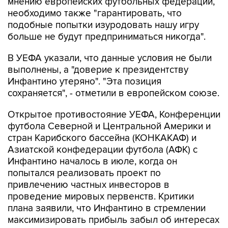
подобные попытки изуродовать нашу игру
больше не будут предприниматься никогда".
В УЕФА указали, что данные условия не были
выполнены, а "доверие к президентству
Инфантино утеряно". "Эта позиция
сохраняется", - отметили в европейском союзе.
Открытое противостояние УЕФА, Конференции
футбола Северной и Центральной Америки и
стран Карибского бассейна (КОНКАКАФ) и
Азиатской конфедерации футбола (АФК) с
Инфантино началось в июле, когда он
попытался реализовать проект по
привлечению частных инвесторов в
проведение мировых первенств. Критики
плана заявили, что Инфантино в стремлении
максимизировать прибыль забыл об интересах
футбола, игроков, болельщиков. В итоге глава
ФИФА отказался от проекта, однако это не