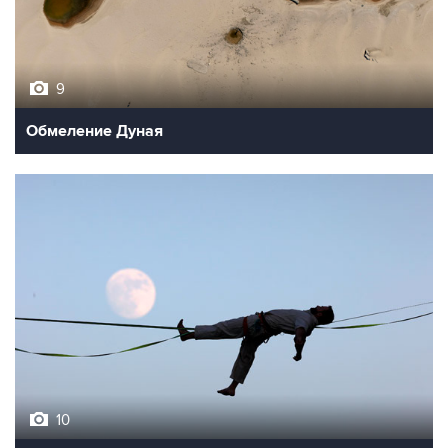
9
Обмеление Дуная
10