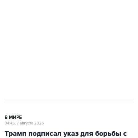
ФСБ сообщила о задержании в Приморье
подростков, готовивших теракт на объекте
Росгвардии
Как российские медицинские технологии
выходят на мировые рынки
Социальная реклама, АНО «Национальные приоритеты».
ИНН 7725383515 Erid: F7NfYUJCUneVdTRF8PRs
Аксенов сообщил о четвертом погибшем в
результате атаки ВСУ на Крым
В МИРЕ
04:45, 7 августа 2026
Трамп подписал указ для борьбы с