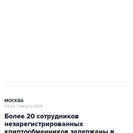
подростков, готовивших теракт на объекте
Росгвардии
Как российские медицинские технологии
выходят на мировые рынки
Социальная реклама, АНО «Национальные приоритеты».
ИНН 7725383515 Erid: F7NfYUJCUneVdTRF8PRs
Аксенов сообщил о четвертом погибшем в
результате атаки ВСУ на Крым
МОСКВА
09:50, 7 августа 2026
Более 20 сотрудников
незарегистрированных
криптообменников задержаны в