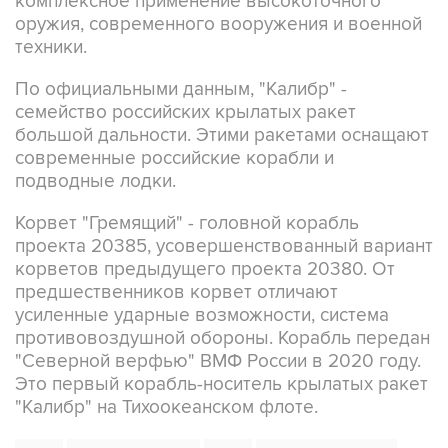
техники.
По официальными данным, "Калибр" -
семейство российских крылатых ракет
большой дальности. Этими ракетами оснащают
современные российские корабли и
подводные лодки.
Корвет "Гремящий" - головной корабль
проекта 20385, усовершенствованный вариант
корветов предыдущего проекта 20380. От
предшественников корвет отличают
усиленные ударные возможности, система
противовоздушной обороны. Корабль передан
"Северной верфью" ВМФ России в 2020 году.
Это первый корабль-носитель крылатых ракет
"Калибр" на Тихоокеанском флоте.
ТОФ
Камчатский край
Кура
Авачинский залив