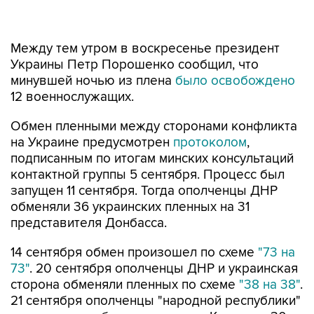
Между тем утром в воскресенье президент
Украины Петр Порошенко сообщил, что
минувшей ночью из плена
было освобождено
12 военнослужащих.
Обмен пленными между сторонами конфликта
на Украине предусмотрен
протоколом
,
подписанным по итогам минских консультаций
контактной группы 5 сентября. Процесс был
запущен 11 сентября. Тогда ополченцы ДНР
обменяли 36 украинских пленных на 31
представителя Донбасса.
14 сентября обмен произошел по схеме
"73 на
73"
. 20 сентября ополченцы ДНР и украинская
сторона обменяли пленных по схеме
"38 на 38"
.
21 сентября ополченцы "народной республики"
осуществили обмен пленными с Киевом в 30
км от Донецка по схеме
"28 на 28"
.