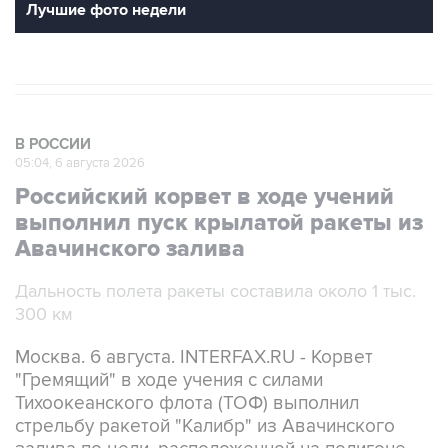
В РОССИИ
05:04, 6 августа 2026
Российский корвет в ходе учений
выполнил пуск крылатой ракеты из
Авачинского залива
Дальность полета ракеты составила около 1 тыс.
300 км
Москва. 6 августа. INTERFAX.RU - Корвет
"Гремящий" в ходе учения с силами
Тихоокеанского флота (ТОФ) выполнил
стрельбу ракетой "Калибр" из Авачинского
залива по цели, расположенной на полигоне
Кура на Камчатке, сообщила пресс-служба