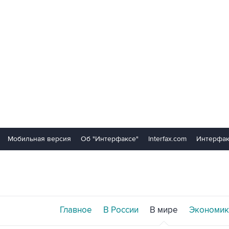
Мобильная версия
Об "Интерфаксе"
Interfax.com
Интерфак
Главное
В России
В мире
Экономик