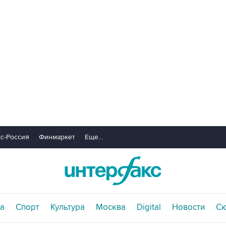
с-Россия
Финмаркет
Еще...
а
Спорт
Культура
Москва
Digital
Новости
С