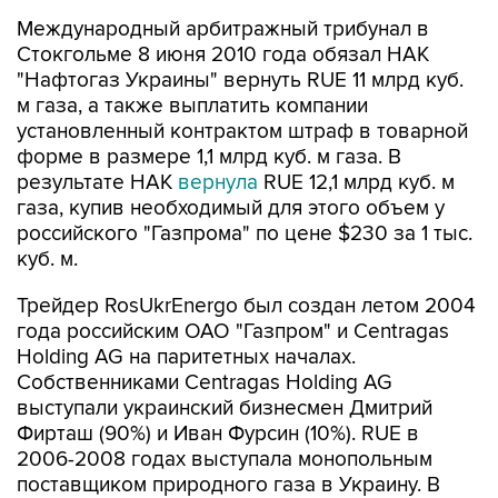
Стокгольме 8 июня 2010 года обязал НАК
"Нафтогаз Украины" вернуть RUE 11 млрд куб.
м газа, а также выплатить компании
установленный контрактом штраф в товарной
форме в размере 1,1 млрд куб. м газа. В
результате НАК
вернула
RUE 12,1 млрд куб. м
газа, купив необходимый для этого объем у
российского "Газпрома" по цене $230 за 1 тыс.
куб. м.
Трейдер RosUkrEnergo был создан летом 2004
года российским ОАО "Газпром" и Centragas
Holding AG на паритетных началах.
Собственниками Centragas Holding AG
выступали украинский бизнесмен Дмитрий
Фирташ (90%) и Иван Фурсин (10%). RUE в
2006-2008 годах выступала монопольным
поставщиком природного газа в Украину. В
июле 2014 года "Газпром" и Centragas Holding
приняли решение о ликвидации RUE.