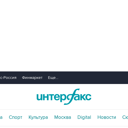
с-Россия
Финмаркет
Еще...
а
Спорт
Культура
Москва
Digital
Новости
С