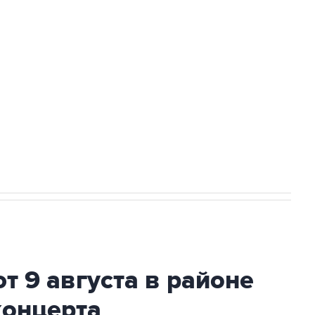
а службе у электросетевых объектов и
НН 7725383515 Erid: F7NfYUJCUneVdwcydK6A
2027 года импорт, выпуск и обращение
т 9 августа в районе
концерта