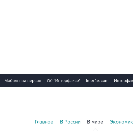
Мобильная версия
Об "Интерфаксе"
Interfax.com
Интерфак
Главное
В России
В мире
Экономик