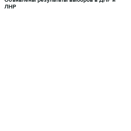
Объявлены результаты выборов в ДНР и
ЛНР
09:12, 7 августа 2026