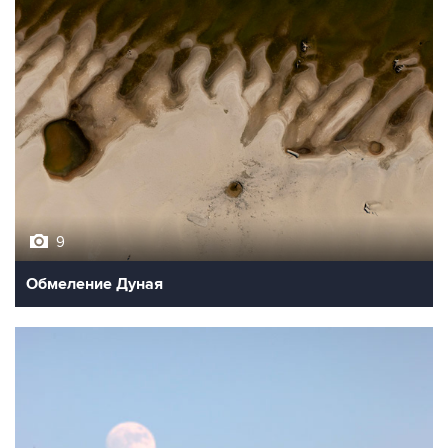
9
Обмеление Дуная