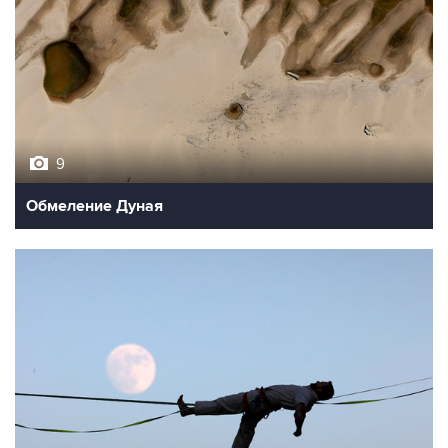
9
Обмеление Дуная