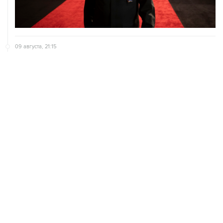
09 августа, 21:15
В Канаде из-за природных пожаров эвакуировали 22
тыс. человек
09 августа, 18:09
ХАМАС подтвердил готовность работать над
выполнением плана Совета мира по Газе
09 августа, 15:55
Дамаск и Москва реорганизуют работу российских
баз в Сирии
ХРОНИКИ СОБЫТИЙ