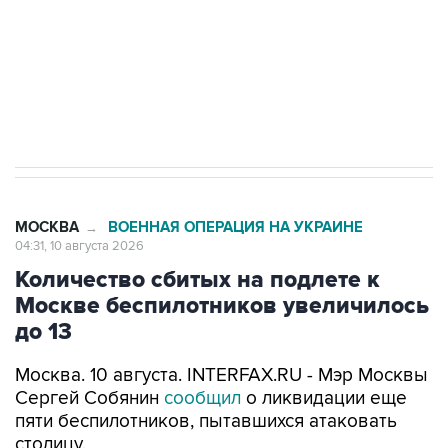
Социальная реклама, АНО «Национальные приоритеты».
ИНН 7725383515 Erid: F7NfYUJCUneVdwcydK6A
Путин вывел "Шереметьево" из
стратегического списка с целью снять
препятствие для приватизации
МОСКВА
ВОЕННАЯ ОПЕРАЦИЯ НА УКРАИНЕ
→
04:31, 10 августа 2026
Количество сбитых на подлете к
Москве беспилотников увеличилось
до 13
Москва. 10 августа. INTERFAX.RU - Мэр Москвы
Сергей Собянин
сообщил
о ликвидации еще
пяти беспилотников, пытавшихся атаковать
столицу.