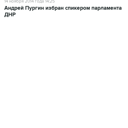
14 ноября 2014 года 14:25
Андрей Пургин избран спикером парламента
ДНР
07:10, 10 августа 2026