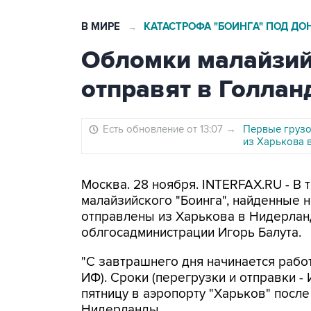
В МИРЕ
КАТАСТРОФА "БОИНГА" ПОД Д
→
Обломки малайзий
отправят в Голлан
Есть обновление от 13:07
→
Первые грузо
из Харькова 
Москва. 28 ноября. INTERFAX.RU - В
малайзийского "Боинга", найденные н
отправлены из Харькова в Нидерлан
облгосадминистрации Игорь Балута.
"С завтрашнего дня начинается работ
ИФ). Сроки (перегрузки и отправки - И
пятницу в аэропорту "Харьков" посл
Нидерланды.