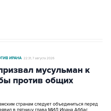
НН 7725383515 Erid: F7NfYUJCUneVdwcydK6A
2027 года импорт, выпуск и обращение
ОТИВ ИРАНА
22:31, 7 августа 2026
призвал мусульман к
ьбы против общих
ламским странам следует объединиться перед
аявил в пятницу глава МИД Ирана Аббас