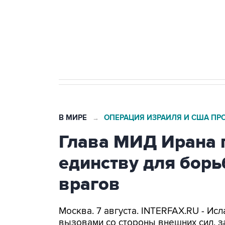
Социальная реклама, АНО «Национальные приоритеты».
И
Кабмин РФ разрешил до 1 июля 
бензина Евро 2, Евро 3, Евро 4
В МИРЕ
ОПЕРАЦИЯ ИЗРАИЛЯ И США ПР
→
Глава МИД Ирана 
единству для бор
врагов
Москва. 7 августа. INTERFAX.RU - Ис
вызовами со стороны внешних сил, з