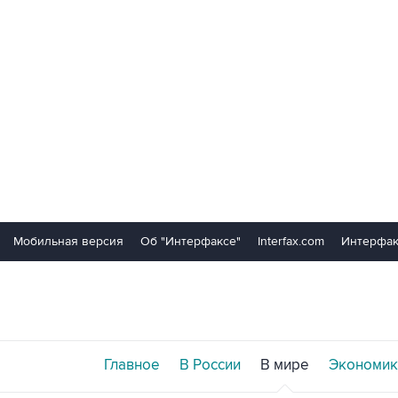
Мобильная версия
Об "Интерфаксе"
Interfax.com
Интерфак
Главное
В России
В мире
Экономик