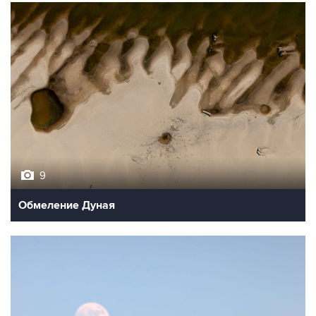
9
Обмеление Дуная