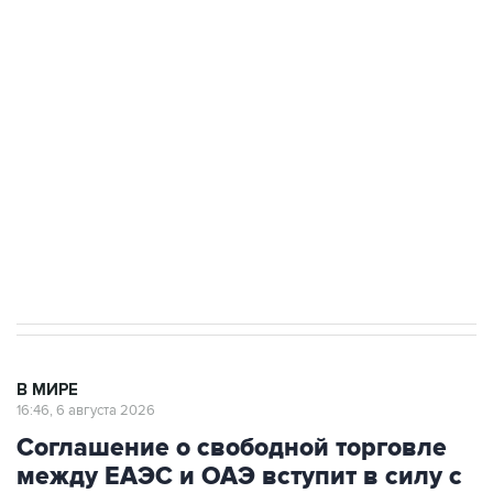
Путин сообщил о решении сосредоточить в
одних руках все службы тыла Минобороны
Как российские медицинские технологии
выходят на мировые рынки
Социальная реклама, АНО «Национальные приоритеты».
ИНН 7725383515 Erid: F7NfYUJCUneVdTRF8PRs
Трамп заявил, что переговоры с Ираном
начнутся в понедельник
В МИРЕ
16:46, 6 августа 2026
Соглашение о свободной торговле
между ЕАЭС и ОАЭ вступит в силу с