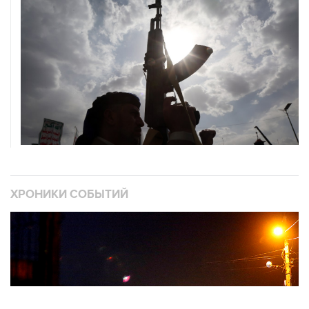
ХРОНИКИ СОБЫТИЙ
❮
❯