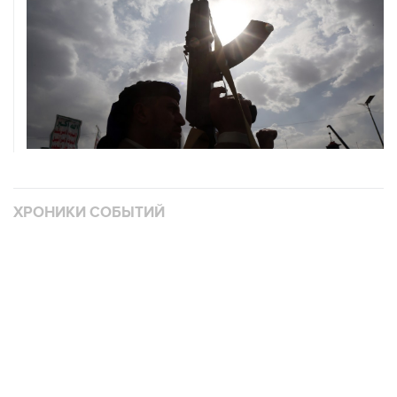
ХРОНИКИ СОБЫТИЙ
❮
❯