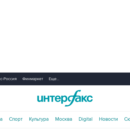
с-Россия
Финмаркет
Еще...
а
Спорт
Культура
Москва
Digital
Новости
С