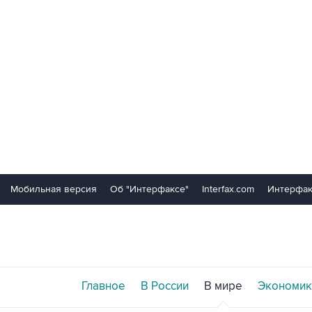
Мобильная версия
Об "Интерфаксе"
Interfax.com
Интерфак
Главное
В России
В мире
Экономик