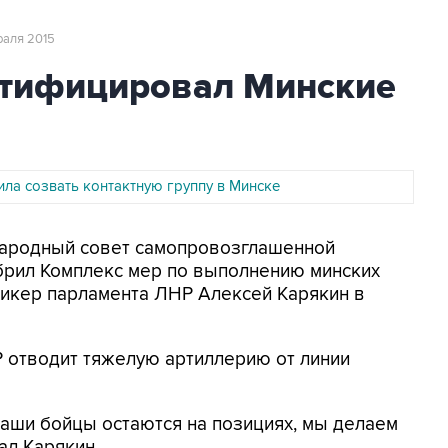
враля 2015
атифицировал Минские
ла созвать контактную группу в Минске
 Народный совет самопровозглашенной
брил Комплекс мер по выполнению минских
пикер парламента ЛНР Алексей Карякин в
 отводит тяжелую артиллерию от линии
аши бойцы остаются на позициях, мы делаем
зал Карякин.