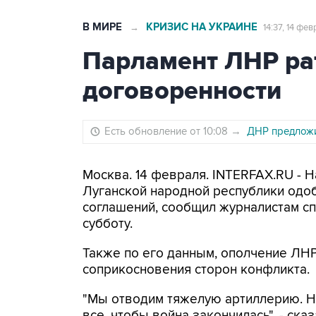
В МИРЕ
КРИЗИС НА УКРАИНЕ
→
14:37, 14 фе
Парламент ЛНР р
договоренности
Есть обновление от 10:08
→
ДНР предложи
Москва. 14 февраля. INTERFAX.RU -
Луганской народной республики одо
соглашений, сообщил журналистам с
субботу.
Также по его данным, ополчение ЛНР
соприкосновения сторон конфликта.
"Мы отводим тяжелую артиллерию. Н
все, чтобы война закончилась", - ска