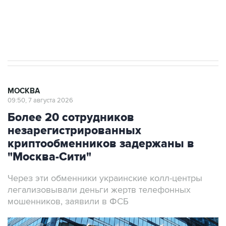
Аксенов сообщил о четвертом погибшем в
результате атаки ВСУ на Крым
МОСКВА
09:50, 7 августа 2026
Более 20 сотрудников
незарегистрированных
криптообменников задержаны в
"Москва-Сити"
Через эти обменники украинские колл-центры
легализовывали деньги жертв телефонных
мошенников, заявили в ФСБ