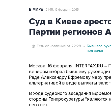
В МИРЕ
21:45, 16 февраля 2015
Суд в Киеве арест
Партии регионов 
Есть обновление от 22:28
→
Бывшего руко
под залог
Москва. 16 февраля. INTERFAX.RU – 
вечером избрал бывшему руководит
Раде Александру Ефремову меру пре
альтернативой в виде выплаты залога
В ходе судебного заседания Ефремов
стороны Генпрокуратуры "являются н
него нет.