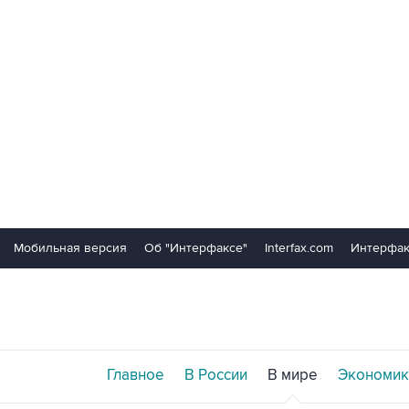
Мобильная версия
Об "Интерфаксе"
Interfax.com
Интерфак
Главное
В России
В мире
Экономик