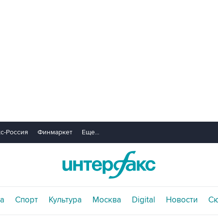
с-Россия
Финмаркет
Еще...
а
Спорт
Культура
Москва
Digital
Новости
С