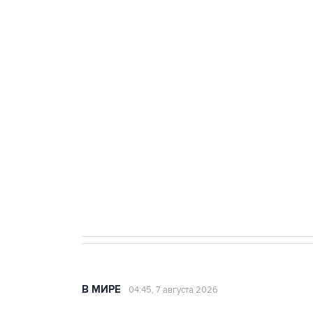
тыла Минобороны
ФСБ сообщила о задержании в 
теракт на объекте Росгвардии
Как российские медицинские т
Социальная реклама, АНО «Национальные приоритеты».
И
Аксенов сообщил о четвертом п
Крым
В МИРЕ
04:45, 7 августа 2026