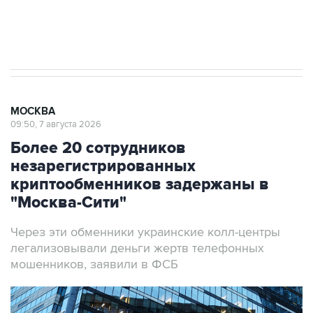
Аксенов сообщил о четвертом погибшем в
результате атаки ВСУ на Крым
МОСКВА
09:50, 7 августа 2026
Более 20 сотрудников
незарегистрированных
криптообменников задержаны в
"Москва-Сити"
Через эти обменники украинские колл-центры
легализовывали деньги жертв телефонных
мошенников, заявили в ФСБ