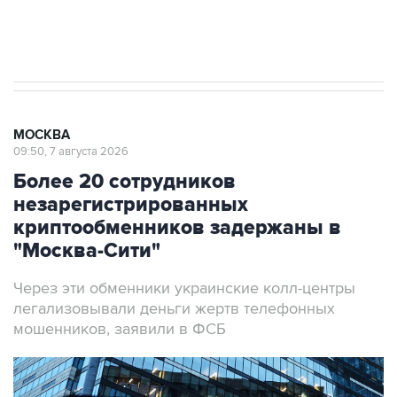
Аксенов сообщил о четвертом погибшем в
результате атаки ВСУ на Крым
МОСКВА
09:50, 7 августа 2026
Более 20 сотрудников
незарегистрированных
криптообменников задержаны в
"Москва-Сити"
Через эти обменники украинские колл-центры
легализовывали деньги жертв телефонных
мошенников, заявили в ФСБ