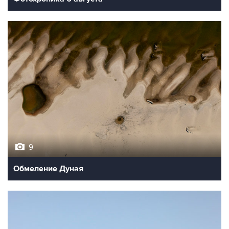
9
Обмеление Дуная